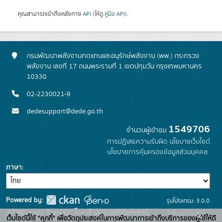
คุณสามารถเข้าถึงคลังทาง
API
(ให้ดู
คู่มือ API
).
กรมพัฒนาพลังงานทดแทนและอนุรักษ์พลังงาน (พพ.) กระทรวง
พลังงาน เลขที่ 17 ถนนพระรามที่ 1 เขตปทุมวัน กรุงเทพมหานคร
10330
02-2230021-9
dedesupport@dede.go.th
1549706
จำนวนผู้เข้าชม
การปฏิเสธความรับผิด
นโยบายเว็บไซต์
นโยบายการคุ้มครองข้อมูลส่วนบุคคล
ภาษา
Powered by:
รุ่นโปรแกรม: 3.0.0
สนับสนุนระบบ Thai-GDC โดย สำนักงานสถิติแห่งชาติ
วันที่: 2025-05-
x
เว็บไซต์นี้ใช้ "คุกกี้" เพื่อวัตถุประสงค์ในการพัฒนาการเข้าถึงบริการของผู้ใช้ให้ดี