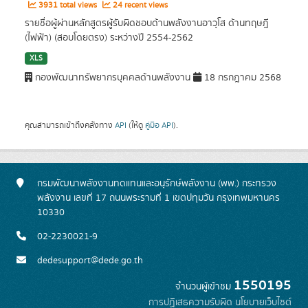
3931 total views
24 recent views
รายชื่อผู้ผ่านหลักสูตรผู้รับผิดชอบด้านพลังงานอาวุโส ด้านทฤษฎี
(ไฟฟ้า) (สอบโดยตรง) ระหว่างปี 2554-2562
XLS
กองพัฒนาทรัพยากรบุคคลด้านพลังงาน
18 กรกฎาคม 2568
คุณสามารถเข้าถึงคลังทาง
API
(ให้ดู
คู่มือ API
).
กรมพัฒนาพลังงานทดแทนและอนุรักษ์พลังงาน (พพ.) กระทรวง
พลังงาน เลขที่ 17 ถนนพระรามที่ 1 เขตปทุมวัน กรุงเทพมหานคร
10330
02-2230021-9
dedesupport@dede.go.th
1550195
จำนวนผู้เข้าชม
การปฏิเสธความรับผิด
นโยบายเว็บไซต์