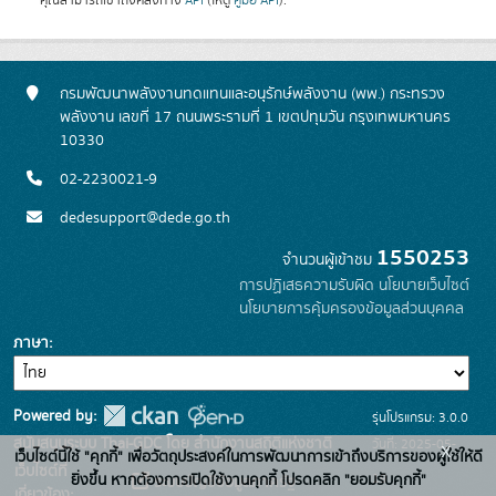
คุณสามารถเข้าถึงคลังทาง
API
(ให้ดู
คู่มือ API
).
กรมพัฒนาพลังงานทดแทนและอนุรักษ์พลังงาน (พพ.) กระทรวง
พลังงาน เลขที่ 17 ถนนพระรามที่ 1 เขตปทุมวัน กรุงเทพมหานคร
10330
02-2230021-9
dedesupport@dede.go.th
1550253
จำนวนผู้เข้าชม
การปฏิเสธความรับผิด
นโยบายเว็บไซต์
นโยบายการคุ้มครองข้อมูลส่วนบุคคล
ภาษา
Powered by:
รุ่นโปรแกรม: 3.0.0
สนับสนุนระบบ Thai-GDC โดย สำนักงานสถิติแห่งชาติ
วันที่: 2025-05-
x
เว็บไซต์นี้ใช้ "คุกกี้" เพื่อวัตถุประสงค์ในการพัฒนาการเข้าถึงบริการของผู้ใช้ให้ดี
เว็บไซต์ที่
19
ยิ่งขึ้น หากต้องการเปิดใช้งานคุกกี้ โปรดคลิก "ยอมรับคุกกี้"
ระบบบัญชีข้อมูลภาครัฐ
เกี่ยวข้อง: