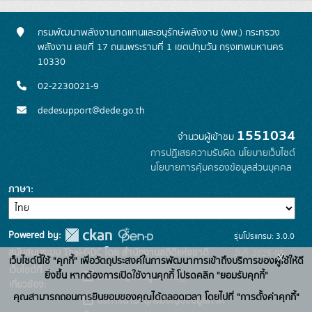
กรมพัฒนาพลังงานทดแทนและอนุรักษ์พลังงาน (พพ.) กระทรวง
พลังงาน เลขที่ 17 ถนนพระรามที่ 1 เขตปทุมวัน กรุงเทพมหานคร
10330
02-2230021-9
dedesupport@dede.go.th
1551034
จำนวนผู้เข้าชม
การปฏิเสธความรับผิด
นโยบายเว็บไซต์
นโยบายการคุ้มครองข้อมูลส่วนบุคคล
ภาษา
Powered by:
รุ่นโปรแกรม: 3.0.0
สนับสนุนระบบ Thai-GDC โดย สำนักงานสถิติแห่งชาติ
วันที่: 2025-05-
x
เว็บไซต์นี้ใช้ "คุกกี้" เพื่อวัตถุประสงค์ในการพัฒนาการเข้าถึงบริการของผู้ใช้ให้ดี
เว็บไซต์ที่
19
ยิ่งขึ้น หากต้องการเปิดใช้งานคุกกี้ โปรดคลิก "ยอมรับคุกกี้"
ระบบบัญชีข้อมูลภาครัฐ
เกี่ยวข้อง:
คุณสามารถถอนการยินยอมของคุณได้ตลอดเวลา โดยไปที่ "การตั้งค่าคุกกี้"
บริการนามานุกรมบัญชีข้อมูลภาค