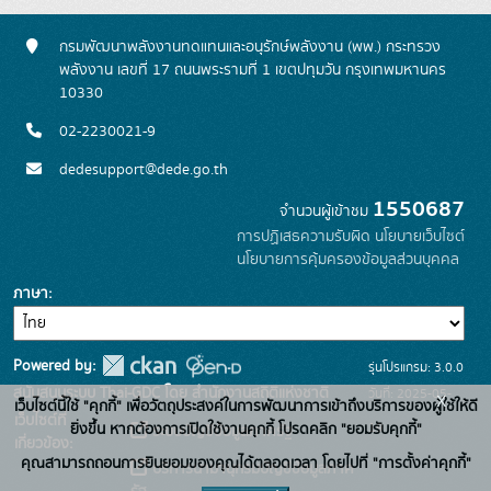
กรมพัฒนาพลังงานทดแทนและอนุรักษ์พลังงาน (พพ.) กระทรวง
พลังงาน เลขที่ 17 ถนนพระรามที่ 1 เขตปทุมวัน กรุงเทพมหานคร
10330
02-2230021-9
dedesupport@dede.go.th
1550687
จำนวนผู้เข้าชม
การปฏิเสธความรับผิด
นโยบายเว็บไซต์
นโยบายการคุ้มครองข้อมูลส่วนบุคคล
ภาษา
Powered by:
รุ่นโปรแกรม: 3.0.0
สนับสนุนระบบ Thai-GDC โดย สำนักงานสถิติแห่งชาติ
วันที่: 2025-05-
x
เว็บไซต์นี้ใช้ "คุกกี้" เพื่อวัตถุประสงค์ในการพัฒนาการเข้าถึงบริการของผู้ใช้ให้ดี
เว็บไซต์ที่
19
ยิ่งขึ้น หากต้องการเปิดใช้งานคุกกี้ โปรดคลิก "ยอมรับคุกกี้"
ระบบบัญชีข้อมูลภาครัฐ
เกี่ยวข้อง:
คุณสามารถถอนการยินยอมของคุณได้ตลอดเวลา โดยไปที่ "การตั้งค่าคุกกี้"
บริการนามานุกรมบัญชีข้อมูลภาค