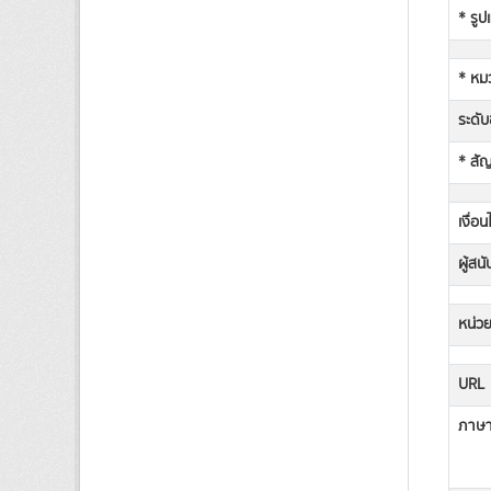
* รูป
* หม
ระดับช
* สั
เงื่อ
ผู้สน
หน่วย
URL
ภาษาท