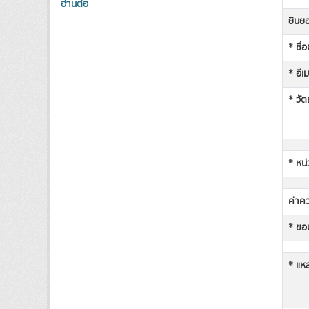
อ่านต่อ
ยินยอ
* ชื่
* อีเ
* วัต
* หน่
ค่าคว
* ขอบ
* แหล