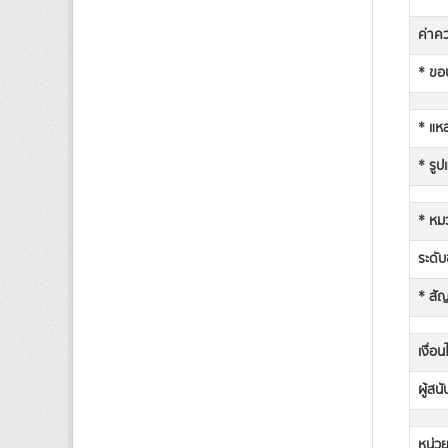
ค่าคว
* ขอบ
* แหล
* รูป
* หม
ระดับช
* สั
เงื่อ
ผู้สน
หน่วย