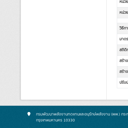
หน่วย
หน่วย
วิธีก
มาตรฐ
สถิต
สร้า
สร้าง
ปรับป
กรมพัฒนาพลังงานทดแทนและอนุรักษ์พลังงาน (พพ.) กระทร
กรุงเทพมหานคร 10330