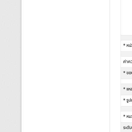
* หน่
ค่าคว
* ขอบ
* แหล
* รูป
* หม
ระดับช