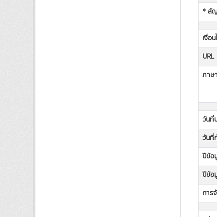
* สั
เงื่อ
URL
ภาษาท
วันที
วันที
ปีข้อ
ปีข้อ
การจั