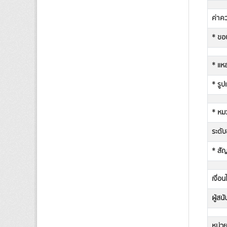
ค่าคว
* ขอบ
* แหล
* รูป
* หม
ระดับช
* สั
เงื่อ
ผู้สน
หน่วย