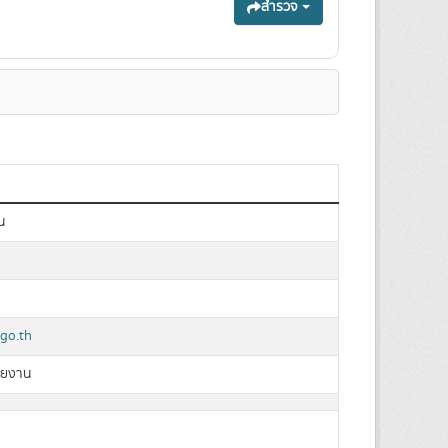
สำรวจ
น
go.th
วยงาน