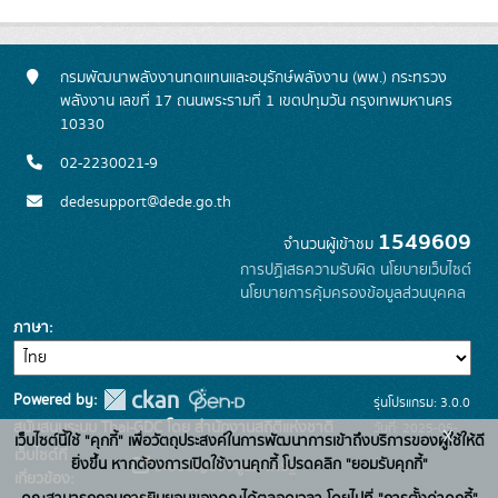
กรมพัฒนาพลังงานทดแทนและอนุรักษ์พลังงาน (พพ.) กระทรวง
พลังงาน เลขที่ 17 ถนนพระรามที่ 1 เขตปทุมวัน กรุงเทพมหานคร
10330
02-2230021-9
dedesupport@dede.go.th
1549609
จำนวนผู้เข้าชม
การปฏิเสธความรับผิด
นโยบายเว็บไซต์
นโยบายการคุ้มครองข้อมูลส่วนบุคคล
ภาษา
Powered by:
รุ่นโปรแกรม: 3.0.0
สนับสนุนระบบ Thai-GDC โดย สำนักงานสถิติแห่งชาติ
วันที่: 2025-05-
x
เว็บไซต์นี้ใช้ "คุกกี้" เพื่อวัตถุประสงค์ในการพัฒนาการเข้าถึงบริการของผู้ใช้ให้ดี
เว็บไซต์ที่
19
ยิ่งขึ้น หากต้องการเปิดใช้งานคุกกี้ โปรดคลิก "ยอมรับคุกกี้"
ระบบบัญชีข้อมูลภาครัฐ
เกี่ยวข้อง: