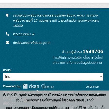
กรมพัฒนาพลังงานทดแทนและอนุรักษ์พลังงาน (พพ.) กระทรวง
พลังงาน เลขที่ 17 ถนนพระรามที่ 1 เขตปทุมวัน กรุงเทพมหานคร
10330
02-2230021-9
dedesupport@dede.go.th
1549706
จำนวนผู้เข้าชม
การปฏิเสธความรับผิด
นโยบายเว็บไซต์
นโยบายการคุ้มครองข้อมูลส่วนบุคคล
ภาษา
Powered by:
รุ่นโปรแกรม:
3.0.0
สนับสนุนระบบ Thai-GDC โดย สำนักงานสถิติแห่งชาติ
x
เว็บไซต์นี้ใช้ "คุกกี้" เพื่อวัตถุประสงค์ในการพัฒนาการเข้าถึงบริการของผู้ใช้ให้ดี
วันที่: 2025-
เว็บไซต์ที่
ยิ่งขึ้น หากต้องการเปิดใช้งานคุกกี้ โปรดคลิก "ยอมรับคุกกี้"
ระบบบัญชีข้อมูลภาครัฐ
เกี่ยวข้อง:
05-19
คุณสามารถถอนการยินยอมของคุณได้ตลอดเวลา โดยไปที่ "การตั้งค่าคุกกี้"