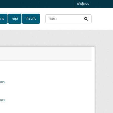
เข้าสู่ระบบ
์กร
กลุ่ม
เกี่ยวกับ
าขา
าขา