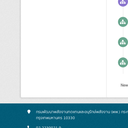
Newe
กรมพัฒนาพลังงานทดแทนและอนุรักษ์พลังงาน (พพ.) กระทร
กรุงเทพมหานคร 10330