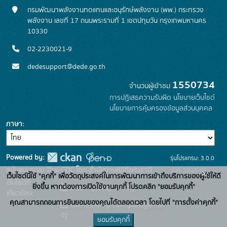
กรมพัฒนาพลังงานทดแทนและอนุรักษ์พลังงาน (พพ.) กระทรวง
พลังงาน เลขที่ 17 ถนนพระรามที่ 1 เขตปทุมวัน กรุงเทพมหานคร
10330
02-2230021-9
dedesupport@dede.go.th
1550734
จำนวนผู้เข้าชม
การปฏิเสธความรับผิด
นโยบายเว็บไซต์
นโยบายการคุ้มครองข้อมูลส่วนบุคคล
ภาษา
Powered by:
รุ่นโปรแกรม: 3.0.0
สนับสนุนระบบ Thai-GDC โดย สำนักงานสถิติแห่งชาติ
วันที่: 2025-05-
x
เว็บไซต์นี้ใช้ "คุกกี้" เพื่อวัตถุประสงค์ในการพัฒนาการเข้าถึงบริการของผู้ใช้ให้ดี
เว็บไซต์ที่
19
ยิ่งขึ้น หากต้องการเปิดใช้งานคุกกี้ โปรดคลิก "ยอมรับคุกกี้"
ระบบบัญชีข้อมูลภาครัฐ
เกี่ยวข้อง:
คุณสามารถถอนการยินยอมของคุณได้ตลอดเวลา โดยไปที่ "การตั้งค่าคุกกี้"
บริการนามานุกรมบัญชีข้อมูลภาค
รัฐ
ยอมรับคุกกี้