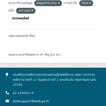
ธรรมาภิบาลข้อมูล:
ข้อมูลสาธารณะ
การเข้าถึง:
false
แท็ค:
เอทานอล
กรองผลลัพธ์
กรุณาลองค้นหาใหม่
คุณสามารถเข้าถึงคลังทาง
API
(ให้ดู
คู่มือ API
).
กรมพัฒนาพลังงานทดแทนและอนุรักษ์พลังงาน (พพ.) กระทรวง
พลังงาน เลขที่ 17 ถนนพระรามที่ 1 เขตปทุมวัน กรุงเทพมหานคร
10330
02-2230021-9
dedesupport@dede.go.th