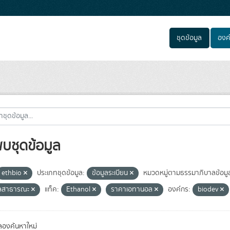
ชุดข้อมูล
องค
พบชุดข้อมูล
ethbio
ประเภทชุดข้อมูล:
ข้อมูลระเบียน
หมวดหมู่ตามธรรมาภิบาลข้อมู
ูลสาธารณะ
แท็ค:
Ethanol
ราคาเอทานอล
องค์กร:
biodev
องค้นหาใหม่