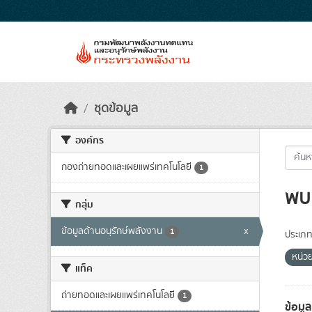
Skip to main content
ชุดข้อมูล
องค์กร
กองถ่ายทอดและเผยแพร่เทคโนโลยี
1
พบ 
กลุ่ม
ข้อมูลด้านอนุรักษ์พลังงาน
x
1
ประเภท
หน่ว
แท็ค
ถ่ายทอดและเผยแพร่เทคโนโลยี
1
ข้อมู