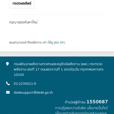
กรองผลลัพธ์
กรุณาลองค้นหาใหม่
คุณสามารถเข้าถึงคลังทาง
API
(ให้ดู
คู่มือ API
).
กรมพัฒนาพลังงานทดแทนและอนุรักษ์พลังงาน (พพ.) กระทรวง
พลังงาน เลขที่ 17 ถนนพระรามที่ 1 เขตปทุมวัน กรุงเทพมหานคร
10330
02-2230021-9
dedesupport@dede.go.th
1550687
จำนวนผู้เข้าชม
การปฏิเสธความรับผิด
นโยบายเว็บไซต์
นโยบายการคุ้มครองข้อมูลส่วนบุคคล