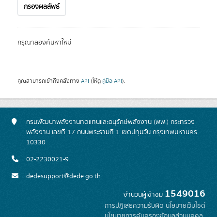
กรองผลลัพธ์
กรุณาลองค้นหาใหม่
คุณสามารถเข้าถึงคลังทาง
API
(ให้ดู
คู่มือ API
).
กรมพัฒนาพลังงานทดแทนและอนุรักษ์พลังงาน (พพ.) กระทรวง
พลังงาน เลขที่ 17 ถนนพระรามที่ 1 เขตปทุมวัน กรุงเทพมหานคร
10330
02-2230021-9
dedesupport@dede.go.th
1549016
จำนวนผู้เข้าชม
การปฏิเสธความรับผิด
นโยบายเว็บไซต์
นโยบายการคุ้มครองข้อมูลส่วนบุคคล