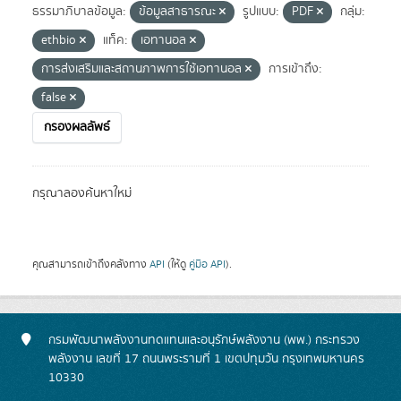
ธรรมาภิบาลข้อมูล:
ข้อมูลสาธารณะ
รูปแบบ:
PDF
กลุ่ม:
ethbio
แท็ค:
เอทานอล
การส่งเสริมและสถานภาพการใช้เอทานอล
การเข้าถึง:
false
กรองผลลัพธ์
กรุณาลองค้นหาใหม่
คุณสามารถเข้าถึงคลังทาง
API
(ให้ดู
คู่มือ API
).
กรมพัฒนาพลังงานทดแทนและอนุรักษ์พลังงาน (พพ.) กระทรวง
พลังงาน เลขที่ 17 ถนนพระรามที่ 1 เขตปทุมวัน กรุงเทพมหานคร
10330