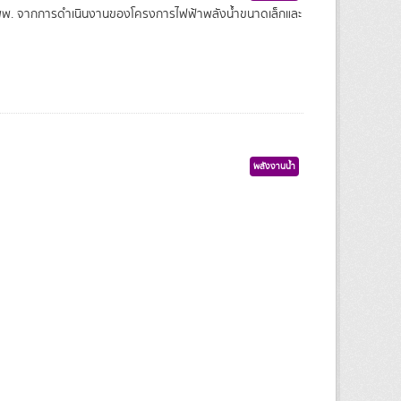
 พพ. จากการดำเนินงานของโครงการไฟฟ้าพลังน้ำขนาดเล็กและ
พลังงานน้ำ