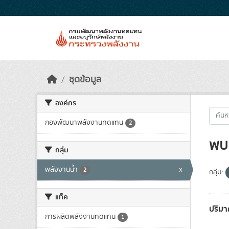
Skip to main content
ชุดข้อมูล
องค์กร
กองพัฒนาพลังงานทดแทน
2
พบ 
กลุ่ม
พลังงานน้ำ
x
2
กลุ่ม:
แท็ค
ปริมา
การผลิตพลังงานทดแทน
1