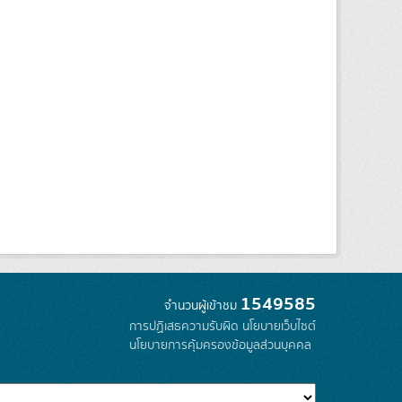
1549585
จำนวนผู้เข้าชม
การปฏิเสธความรับผิด
นโยบายเว็บไซต์
นโยบายการคุ้มครองข้อมูลส่วนบุคคล