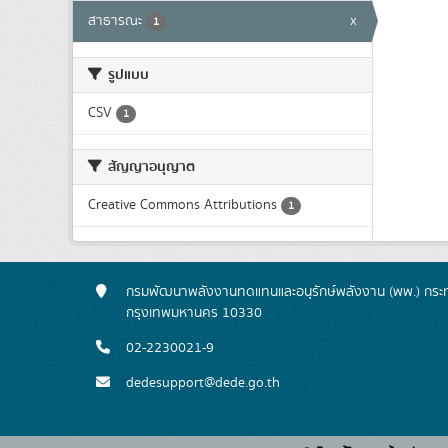
สาธารณะ
x
1
รูปแบบ
CSV
1
สัญญาอนุญาต
Creative Commons Attributions
1
กรมพัฒนาพลังงานทดแทนและอนุรักษ์พลังงาน (พพ.) กระทร
กรุงเทพมหานคร 10330
02-2230021-9
dedesupport@dede.go.th