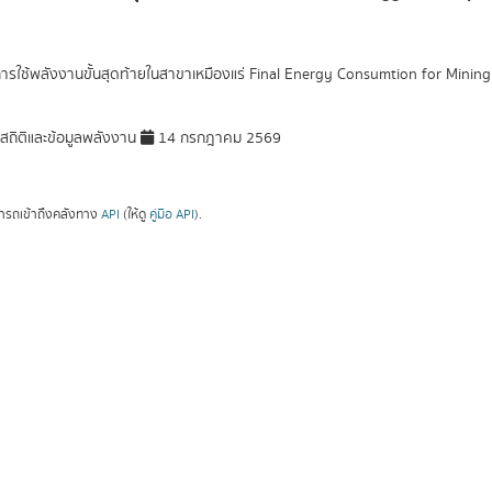
การใช้พลังงานขั้นสุดท้ายในสาขาเหมืองแร่ Final Energy Consumtion for Mining
มสถิติและข้อมูลพลังงาน
14 กรกฎาคม 2569
ารถเข้าถึงคลังทาง
API
(ให้ดู
คู่มือ API
).