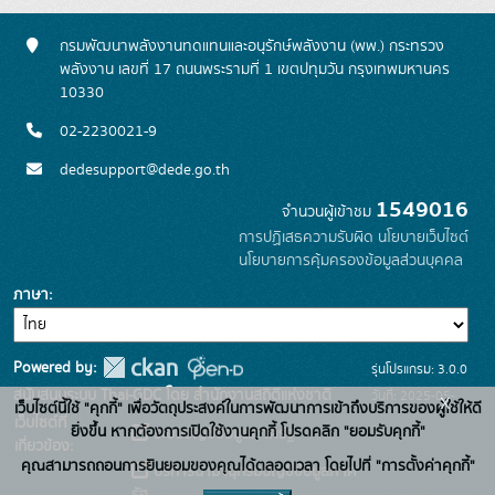
กรมพัฒนาพลังงานทดแทนและอนุรักษ์พลังงาน (พพ.) กระทรวง
พลังงาน เลขที่ 17 ถนนพระรามที่ 1 เขตปทุมวัน กรุงเทพมหานคร
10330
02-2230021-9
dedesupport@dede.go.th
1549016
จำนวนผู้เข้าชม
การปฏิเสธความรับผิด
นโยบายเว็บไซต์
นโยบายการคุ้มครองข้อมูลส่วนบุคคล
ภาษา
Powered by:
รุ่นโปรแกรม: 3.0.0
สนับสนุนระบบ Thai-GDC โดย สำนักงานสถิติแห่งชาติ
วันที่: 2025-05-
x
เว็บไซต์นี้ใช้ "คุกกี้" เพื่อวัตถุประสงค์ในการพัฒนาการเข้าถึงบริการของผู้ใช้ให้ดี
เว็บไซต์ที่
19
ยิ่งขึ้น หากต้องการเปิดใช้งานคุกกี้ โปรดคลิก "ยอมรับคุกกี้"
ระบบบัญชีข้อมูลภาครัฐ
เกี่ยวข้อง:
คุณสามารถถอนการยินยอมของคุณได้ตลอดเวลา โดยไปที่ "การตั้งค่าคุกกี้"
บริการนามานุกรมบัญชีข้อมูลภาค
รัฐ