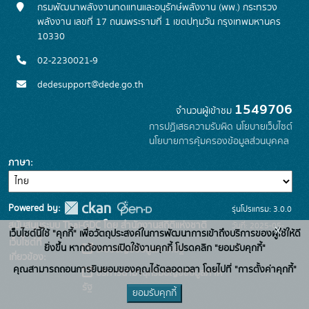
กรมพัฒนาพลังงานทดแทนและอนุรักษ์พลังงาน (พพ.) กระทรวง
พลังงาน เลขที่ 17 ถนนพระรามที่ 1 เขตปทุมวัน กรุงเทพมหานคร
10330
02-2230021-9
dedesupport@dede.go.th
1549706
จำนวนผู้เข้าชม
การปฏิเสธความรับผิด
นโยบายเว็บไซต์
นโยบายการคุ้มครองข้อมูลส่วนบุคคล
ภาษา
Powered by:
รุ่นโปรแกรม: 3.0.0
สนับสนุนระบบ Thai-GDC โดย สำนักงานสถิติแห่งชาติ
วันที่: 2025-05-
x
เว็บไซต์นี้ใช้ "คุกกี้" เพื่อวัตถุประสงค์ในการพัฒนาการเข้าถึงบริการของผู้ใช้ให้ดี
เว็บไซต์ที่
19
ยิ่งขึ้น หากต้องการเปิดใช้งานคุกกี้ โปรดคลิก "ยอมรับคุกกี้"
ระบบบัญชีข้อมูลภาครัฐ
เกี่ยวข้อง:
คุณสามารถถอนการยินยอมของคุณได้ตลอดเวลา โดยไปที่ "การตั้งค่าคุกกี้"
บริการนามานุกรมบัญชีข้อมูลภาค
รัฐ
ยอมรับคุกกี้