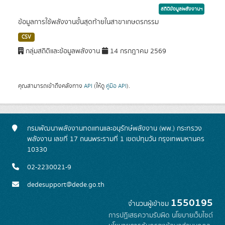
สถิติข้อมูลพลังงานฯ
ข้อมูลการใช้พลังงานขั้นสุดท้ายในสาขาเกษตรกรรม
CSV
กลุ่มสถิติและข้อมูลพลังงาน
14 กรกฎาคม 2569
คุณสามารถเข้าถึงคลังทาง
API
(ให้ดู
คู่มือ API
).
กรมพัฒนาพลังงานทดแทนและอนุรักษ์พลังงาน (พพ.) กระทรวง
พลังงาน เลขที่ 17 ถนนพระรามที่ 1 เขตปทุมวัน กรุงเทพมหานคร
10330
02-2230021-9
dedesupport@dede.go.th
1550195
จำนวนผู้เข้าชม
การปฏิเสธความรับผิด
นโยบายเว็บไซต์