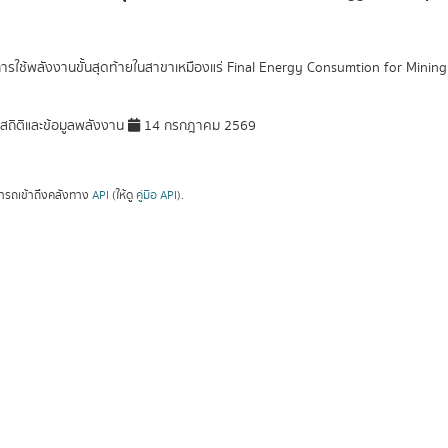
การใช้พลังงานขั้นสุดท้ายในสาขาเหมืองแร่ Final Energy Consumtion for Mining
มสถิติและข้อมูลพลังงาน
14 กรกฎาคม 2569
ารถเข้าถึงคลังทาง
API
(ให้ดู
คู่มือ API
).