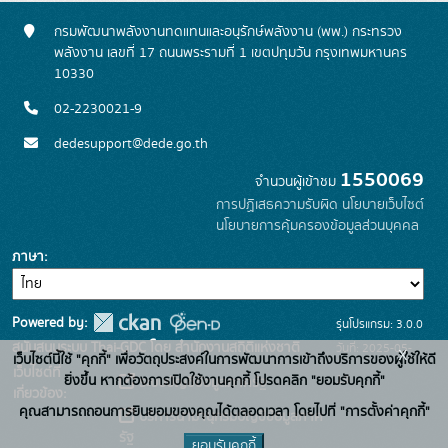
กรมพัฒนาพลังงานทดแทนและอนุรักษ์พลังงาน (พพ.) กระทรวง
พลังงาน เลขที่ 17 ถนนพระรามที่ 1 เขตปทุมวัน กรุงเทพมหานคร
10330
02-2230021-9
dedesupport@dede.go.th
1550069
จำนวนผู้เข้าชม
การปฏิเสธความรับผิด
นโยบายเว็บไซต์
นโยบายการคุ้มครองข้อมูลส่วนบุคคล
ภาษา
Powered by:
รุ่นโปรแกรม: 3.0.0
สนับสนุนระบบ Thai-GDC โดย สำนักงานสถิติแห่งชาติ
วันที่: 2025-05-
x
เว็บไซต์นี้ใช้ "คุกกี้" เพื่อวัตถุประสงค์ในการพัฒนาการเข้าถึงบริการของผู้ใช้ให้ดี
เว็บไซต์ที่
19
ยิ่งขึ้น หากต้องการเปิดใช้งานคุกกี้ โปรดคลิก "ยอมรับคุกกี้"
ระบบบัญชีข้อมูลภาครัฐ
เกี่ยวข้อง:
คุณสามารถถอนการยินยอมของคุณได้ตลอดเวลา โดยไปที่ "การตั้งค่าคุกกี้"
บริการนามานุกรมบัญชีข้อมูลภาค
รัฐ
ยอมรับคุกกี้