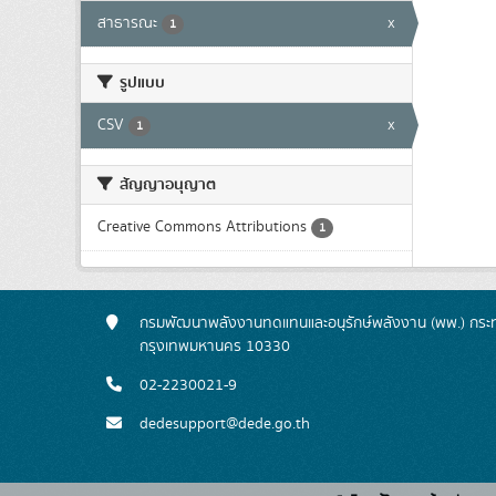
สาธารณะ
x
1
รูปแบบ
CSV
x
1
สัญญาอนุญาต
Creative Commons Attributions
1
กรมพัฒนาพลังงานทดแทนและอนุรักษ์พลังงาน (พพ.) กระทร
กรุงเทพมหานคร 10330
02-2230021-9
dedesupport@dede.go.th