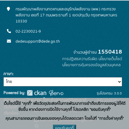
กรมพัฒนาพลังงานทดแทนและอนุรักษ์พลังงาน (พพ.) กระทรวง
พลังงาน เลขที่ 17 ถนนพระรามที่ 1 เขตปทุมวัน กรุงเทพมหานคร
10330
02-2230021-9
dedesupport@dede.go.th
1550418
จำนวนผู้เข้าชม
การปฏิเสธความรับผิด
นโยบายเว็บไซต์
นโยบายการคุ้มครองข้อมูลส่วนบุคคล
ภาษา
Powered by:
รุ่นโปรแกรม: 3.0.0
สนับสนุนระบบ Thai-GDC โดย สำนักงานสถิติแห่งชาติ
วันที่: 2025-05-
x
เว็บไซต์นี้ใช้ "คุกกี้" เพื่อวัตถุประสงค์ในการพัฒนาการเข้าถึงบริการของผู้ใช้ให้ดี
เว็บไซต์ที่
19
ยิ่งขึ้น หากต้องการเปิดใช้งานคุกกี้ โปรดคลิก "ยอมรับคุกกี้"
ระบบบัญชีข้อมูลภาครัฐ
เกี่ยวข้อง:
คุณสามารถถอนการยินยอมของคุณได้ตลอดเวลา โดยไปที่ "การตั้งค่าคุกกี้"
บริการนามานุกรมบัญชีข้อมูลภาค
รัฐ
ยอมรับคุกกี้