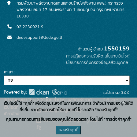
กรมพัฒนาพลังงานทดแทนและอนุรักษ์พลังงาน (พพ.) กระทรวง
พลังงาน เลขที่ 17 ถนนพระรามที่ 1 เขตปทุมวัน กรุงเทพมหานคร
10330
02-2230021-9
dedesupport@dede.go.th
1550159
จำนวนผู้เข้าชม
การปฏิเสธความรับผิด
นโยบายเว็บไซต์
นโยบายการคุ้มครองข้อมูลส่วนบุคคล
ภาษา
Powered by:
รุ่นโปรแกรม: 3.0.0
สนับสนุนระบบ Thai-GDC โดย สำนักงานสถิติแห่งชาติ
วันที่: 2025-05-
x
เว็บไซต์นี้ใช้ "คุกกี้" เพื่อวัตถุประสงค์ในการพัฒนาการเข้าถึงบริการของผู้ใช้ให้ดี
เว็บไซต์ที่
19
ยิ่งขึ้น หากต้องการเปิดใช้งานคุกกี้ โปรดคลิก "ยอมรับคุกกี้"
ระบบบัญชีข้อมูลภาครัฐ
เกี่ยวข้อง:
คุณสามารถถอนการยินยอมของคุณได้ตลอดเวลา โดยไปที่ "การตั้งค่าคุกกี้"
บริการนามานุกรมบัญชีข้อมูลภาค
รัฐ
ยอมรับคุกกี้