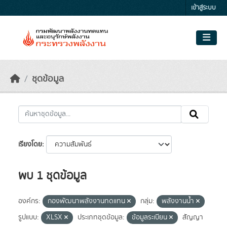
Skip to main content
เข้าสู่ระบบ
ชุดข้อมูล
เรียงโดย
พบ 1 ชุดข้อมูล
องค์กร:
กองพัฒนาพลังงานทดแทน
กลุ่ม:
พลังงานน้ำ
รูปแบบ:
XLSX
ประเภทชุดข้อมูล:
ข้อมูลระเบียน
สัญญา