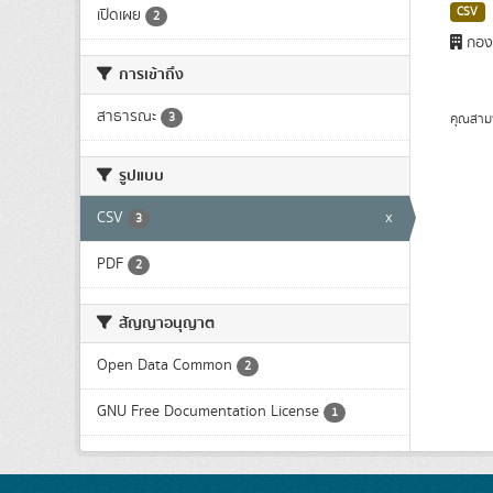
CSV
เปิดเผย
2
กองพ
การเข้าถึง
สาธารณะ
3
คุณสาม
รูปแบบ
CSV
x
3
PDF
2
สัญญาอนุญาต
Open Data Common
2
GNU Free Documentation License
1