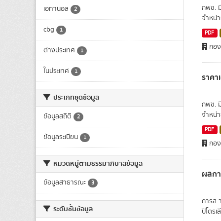
กพช. ม
เอทานอล
2
จำหน่า
cbg
1
PDF
กองพ
ต่างประเทศ
1
ในประเทศ
1
ราคา
ประเภทชุดข้อมูล
กพช. ม
จำหน่า
ข้อมูลสถิติ
2
PDF
ข้อมูลระเบียน
1
กองพ
หมวดหมู่ตามธรรมาภิบาลข้อมูล
ผลการ
ข้อมูลสาธารณะ
3
การส า
ระดับชั้นข้อมูล
ปิโตรเล