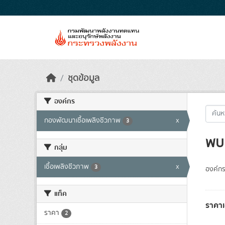
Skip to main content
ชุดข้อมูล
องค์กร
กองพัฒนาเชื้อเพลิงชีวภาพ
x
3
พบ 
กลุ่ม
เชื้อเพลิงชีวภาพ
x
3
องค์กร
แท็ค
ราคา
ราคา
2