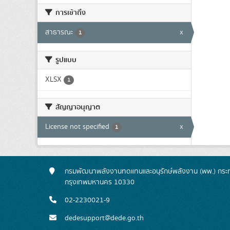
การเข้าถึง
สาธารณะ
x
1
รูปแบบ
XLSX
1
สัญญาอนุญาต
License not specified
x
1
กรมพัฒนาพลังงานทดแทนและอนุรักษ์พลังงาน (พพ.) กระทร
กรุงเทพมหานคร 10330
02-2230021-9
dedesupport@dede.go.th