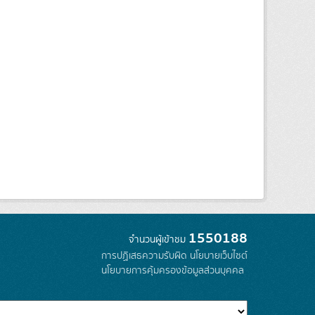
1550188
จำนวนผู้เข้าชม
การปฏิเสธความรับผิด
นโยบายเว็บไซต์
นโยบายการคุ้มครองข้อมูลส่วนบุคคล