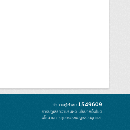
1549609
จำนวนผู้เข้าชม
การปฏิเสธความรับผิด
นโยบายเว็บไซต์
นโยบายการคุ้มครองข้อมูลส่วนบุคคล