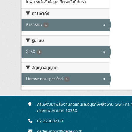
ไม่พบ ระดับชั้นข้อมูล ที่ตรงกับที่ค้นหา
การเข้าถึง
สาธารณะ
x
1
รูปแบบ
XLSX
x
1
สัญญาอนุญาต
License not specified
x
1
กรมพัฒนาพลังงานทดแทนและอนุรักษ์พลังงาน (พพ.) กระทร
กรุงเทพมหานคร 10330
02-2230021-9
dedesupport@dede.go.th