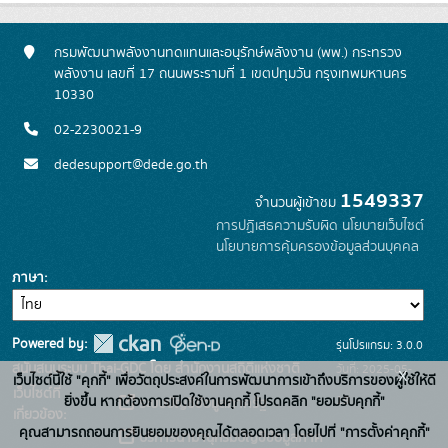
กรมพัฒนาพลังงานทดแทนและอนุรักษ์พลังงาน (พพ.) กระทรวง
พลังงาน เลขที่ 17 ถนนพระรามที่ 1 เขตปทุมวัน กรุงเทพมหานคร
10330
02-2230021-9
dedesupport@dede.go.th
1549337
จำนวนผู้เข้าชม
การปฏิเสธความรับผิด
นโยบายเว็บไซต์
นโยบายการคุ้มครองข้อมูลส่วนบุคคล
ภาษา
Powered by:
รุ่นโปรแกรม: 3.0.0
สนับสนุนระบบ Thai-GDC โดย สำนักงานสถิติแห่งชาติ
วันที่: 2025-05-
x
เว็บไซต์นี้ใช้ "คุกกี้" เพื่อวัตถุประสงค์ในการพัฒนาการเข้าถึงบริการของผู้ใช้ให้ดี
เว็บไซต์ที่
19
ยิ่งขึ้น หากต้องการเปิดใช้งานคุกกี้ โปรดคลิก "ยอมรับคุกกี้"
ระบบบัญชีข้อมูลภาครัฐ
เกี่ยวข้อง:
คุณสามารถถอนการยินยอมของคุณได้ตลอดเวลา โดยไปที่ "การตั้งค่าคุกกี้"
บริการนามานุกรมบัญชีข้อมูลภาค