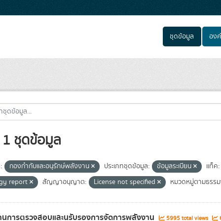
ชุดข้อมูล
องค
1 ชุดข้อมูล
:
กองกำกับและอนุรักษ์พลังงาน
ประเภทชุดข้อมูล:
ข้อมูลระเบียน
แท็ค:
gy report
สัญญาอนุญาต:
License not specified
หมวดหมู่ตามธรรมา
านการตรวจสอบและนรับรองการจัดการพลังงาน
5995 total views
6