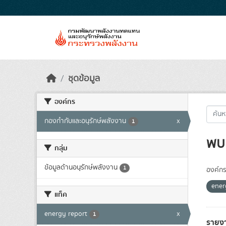
Skip to main content
ชุดข้อมูล
องค์กร
กองกำกับและอนุรักษ์พลังงาน
x
1
พบ 
กลุ่ม
ข้อมูลด้านอนุรักษ์พลังงาน
1
องค์กร
ener
แท็ค
energy report
x
1
รายง