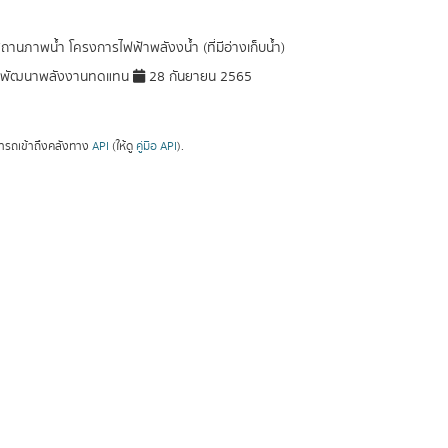
สถานภาพน้ำ โครงการไฟฟ้าพลังงน้ำ (ที่มีอ่างเก็บน้ำ)
พัฒนาพลังงานทดแทน
28 กันยายน 2565
ารถเข้าถึงคลังทาง
API
(ให้ดู
คู่มือ API
).