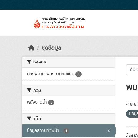
Skip to main content
ชุดข้อมูล
องค์กร
กองพัฒนาพลังงานทดแทน
1
พบ 
กลุ่ม
พลังงานน้ำ
1
สัญญา
ข้อมู
แท็ค
ข้อมูลสถานภาพน้ำ...
x
1
ข้อมู