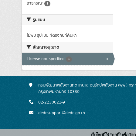
สาธารณะ
1
รูปแบบ
ไม่พบ รูปแบบ ที่ตรงกับที่ค้นหา
สัญญาอนุญาต
License not specified
x
1
กรมพัฒนาพลังงานทดแทนและอนุรักษ์พลังงาน (พพ.) กระทร
กรุงเทพมหานคร 10330
02-2230021-9
dedesupport@dede.go.th
เว็บไซต์นี้ใช้ "คุกกี้" เพื