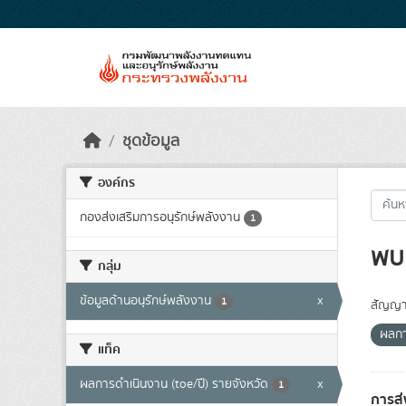
Skip to main content
ชุดข้อมูล
องค์กร
กองส่งเสริมการอนุรักษ์พลังงาน
1
พบ 
กลุ่ม
ข้อมูลด้านอนุรักษ์พลังงาน
x
1
สัญญา
ผลกา
แท็ค
ผลการดำเนินงาน (toe/ปี) รายจังหวัด
x
1
การส่