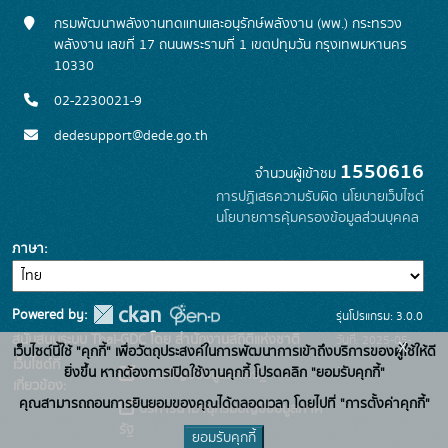
กรมพัฒนาพลังงานทดแทนและอนุรักษ์พลังงาน (พพ.) กระทรวง
พลังงาน เลขที่ 17 ถนนพระรามที่ 1 เขตปทุมวัน กรุงเทพมหานคร
10330
02-2230021-9
dedesupport@dede.go.th
1550616
จำนวนผู้เข้าชม
การปฏิเสธความรับผิด
นโยบายเว็บไซต์
นโยบายการคุ้มครองข้อมูลส่วนบุคคล
ภาษา
Powered by:
รุ่นโปรแกรม: 3.0.0
สนับสนุนระบบ Thai-GDC โดย สำนักงานสถิติแห่งชาติ
วันที่: 2025-05-
x
เว็บไซต์นี้ใช้ "คุกกี้" เพื่อวัตถุประสงค์ในการพัฒนาการเข้าถึงบริการของผู้ใช้ให้ดี
เว็บไซต์ที่
19
ยิ่งขึ้น หากต้องการเปิดใช้งานคุกกี้ โปรดคลิก "ยอมรับคุกกี้"
ระบบบัญชีข้อมูลภาครัฐ
เกี่ยวข้อง:
คุณสามารถถอนการยินยอมของคุณได้ตลอดเวลา โดยไปที่ "การตั้งค่าคุกกี้"
บริการนามานุกรมบัญชีข้อมูลภาค
รัฐ
ยอมรับคุกกี้