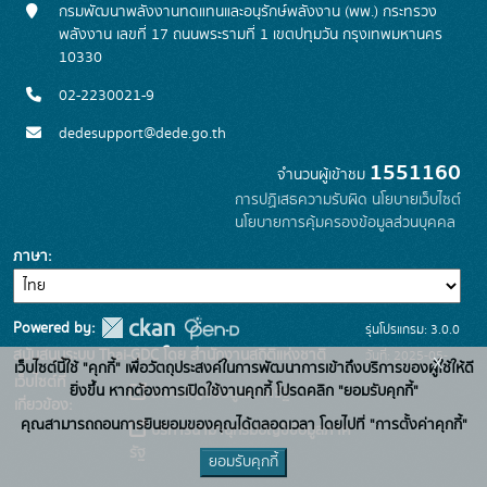
กรมพัฒนาพลังงานทดแทนและอนุรักษ์พลังงาน (พพ.) กระทรวง
พลังงาน เลขที่ 17 ถนนพระรามที่ 1 เขตปทุมวัน กรุงเทพมหานคร
10330
02-2230021-9
dedesupport@dede.go.th
1551160
จำนวนผู้เข้าชม
การปฏิเสธความรับผิด
นโยบายเว็บไซต์
นโยบายการคุ้มครองข้อมูลส่วนบุคคล
ภาษา
Powered by:
รุ่นโปรแกรม: 3.0.0
สนับสนุนระบบ Thai-GDC โดย สำนักงานสถิติแห่งชาติ
วันที่: 2025-05-
x
เว็บไซต์นี้ใช้ "คุกกี้" เพื่อวัตถุประสงค์ในการพัฒนาการเข้าถึงบริการของผู้ใช้ให้ดี
เว็บไซต์ที่
19
ยิ่งขึ้น หากต้องการเปิดใช้งานคุกกี้ โปรดคลิก "ยอมรับคุกกี้"
ระบบบัญชีข้อมูลภาครัฐ
เกี่ยวข้อง:
คุณสามารถถอนการยินยอมของคุณได้ตลอดเวลา โดยไปที่ "การตั้งค่าคุกกี้"
บริการนามานุกรมบัญชีข้อมูลภาค
รัฐ
ยอมรับคุกกี้