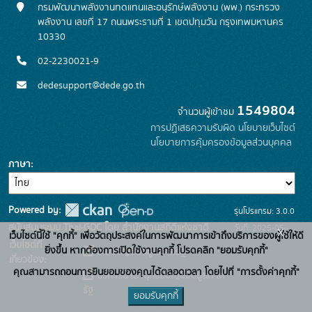
กรมพัฒนาพลังงานทดแทนและอนุรักษ์พลังงาน (พพ.) กระทรวง
พลังงาน เลขที่ 17 ถนนพระรามที่ 1 เขตปทุมวัน กรุงเทพมหานคร
10330
02-2230021-9
dedesupport@dede.go.th
1549804
จำนวนผู้เข้าชม
การปฏิเสธความรับผิด
นโยบายเว็บไซต์
นโยบายการคุ้มครองข้อมูลส่วนบุคคล
ภาษา
Powered by:
รุ่นโปรแกรม: 3.0.0
สนับสนุนระบบ Thai-GDC โดย สำนักงานสถิติแห่งชาติ
วันที่: 2025-05-
x
เว็บไซต์นี้ใช้ "คุกกี้" เพื่อวัตถุประสงค์ในการพัฒนาการเข้าถึงบริการของผู้ใช้ให้ดี
เว็บไซต์ที่
19
ยิ่งขึ้น หากต้องการเปิดใช้งานคุกกี้ โปรดคลิก "ยอมรับคุกกี้"
ระบบบัญชีข้อมูลภาครัฐ
เกี่ยวข้อง:
คุณสามารถถอนการยินยอมของคุณได้ตลอดเวลา โดยไปที่ "การตั้งค่าคุกกี้"
บริการนามานุกรมบัญชีข้อมูลภาค
รัฐ
ยอมรับคุกกี้