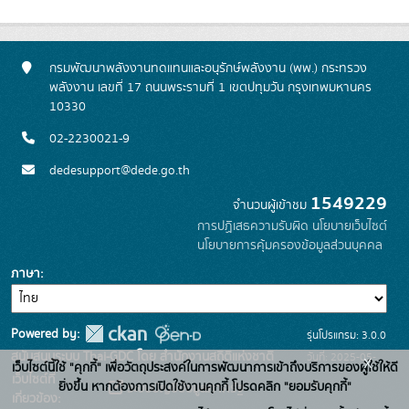
กรมพัฒนาพลังงานทดแทนและอนุรักษ์พลังงาน (พพ.) กระทรวง
พลังงาน เลขที่ 17 ถนนพระรามที่ 1 เขตปทุมวัน กรุงเทพมหานคร
10330
02-2230021-9
dedesupport@dede.go.th
1549229
จำนวนผู้เข้าชม
การปฏิเสธความรับผิด
นโยบายเว็บไซต์
นโยบายการคุ้มครองข้อมูลส่วนบุคคล
ภาษา
Powered by:
รุ่นโปรแกรม: 3.0.0
สนับสนุนระบบ Thai-GDC โดย สำนักงานสถิติแห่งชาติ
วันที่: 2025-05-
x
เว็บไซต์นี้ใช้ "คุกกี้" เพื่อวัตถุประสงค์ในการพัฒนาการเข้าถึงบริการของผู้ใช้ให้ดี
เว็บไซต์ที่
19
ยิ่งขึ้น หากต้องการเปิดใช้งานคุกกี้ โปรดคลิก "ยอมรับคุกกี้"
ระบบบัญชีข้อมูลภาครัฐ
เกี่ยวข้อง: