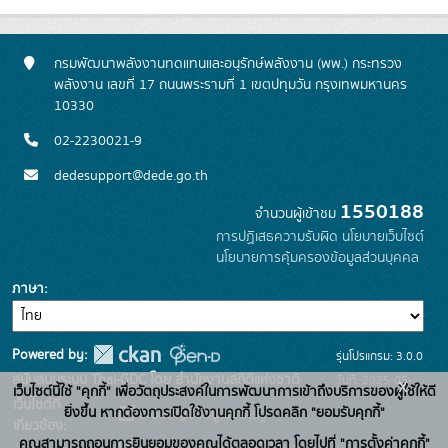
กรมพัฒนาพลังงานทดแทนและอนุรักษ์พลังงาน (พพ.) กระทรวง
พลังงาน เลขที่ 17 ถนนพระรามที่ 1 เขตปทุมวัน กรุงเทพมหานคร
10330
02-2230021-9
dedesupport@dede.go.th
1550188
จำนวนผู้เข้าชม
การปฏิเสธความรับผิด
นโยบายเว็บไซต์
นโยบายการคุ้มครองข้อมูลส่วนบุคคล
ภาษา
Powered by:
รุ่นโปรแกรม: 3.0.0
สนับสนุนระบบ Thai-GDC โดย สำนักงานสถิติแห่งชาติ
วันที่: 2025-05-
x
เว็บไซต์นี้ใช้ "คุกกี้" เพื่อวัตถุประสงค์ในการพัฒนาการเข้าถึงบริการของผู้ใช้ให้ดี
เว็บไซต์ที่
19
ยิ่งขึ้น หากต้องการเปิดใช้งานคุกกี้ โปรดคลิก "ยอมรับคุกกี้"
ระบบบัญชีข้อมูลภาครัฐ
เกี่ยวข้อง:
คุณสามารถถอนการยินยอมของคุณได้ตลอดเวลา โดยไปที่ "การตั้งค่าคุกกี้"