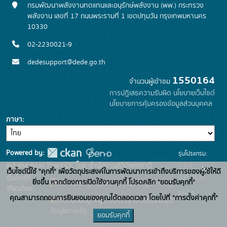
กรมพัฒนาพลังงานทดแทนและอนุรักษ์พลังงาน (พพ.) กระทรวง
พลังงาน เลขที่ 17 ถนนพระรามที่ 1 เขตปทุมวัน กรุงเทพมหานคร
10330
02-2230021-9
dedesupport@dede.go.th
1550164
จำนวนผู้เข้าชม
การปฏิเสธความรับผิด
นโยบายเว็บไซต์
นโยบายการคุ้มครองข้อมูลส่วนบุคคล
ภาษา
Powered by:
รุ่นโปรแกรม:
3.0.0
สนับสนุนระบบ Thai-GDC โดย สำนักงานสถิติแห่งชาติ
x
เว็บไซต์นี้ใช้ "คุกกี้" เพื่อวัตถุประสงค์ในการพัฒนาการเข้าถึงบริการของผู้ใช้ให้ดี
วันที่: 2025-
เว็บไซต์ที่
ยิ่งขึ้น หากต้องการเปิดใช้งานคุกกี้ โปรดคลิก "ยอมรับคุกกี้"
ระบบบัญชีข้อมูลภาครัฐ
เกี่ยวข้อง:
05-19
คุณสามารถถอนการยินยอมของคุณได้ตลอดเวลา โดยไปที่ "การตั้งค่าคุกกี้"
บริการนามานุกรมบัญชี
ข้อมูลภาครัฐ
ยอมรับคุกกี้