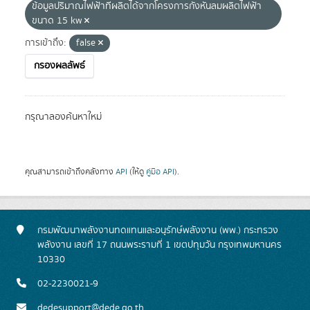
ข้อมูลปริมาณไฟฟ้าทีผลิตได้จากโครงการกังหันลมผลิตไฟฟ้า
ขนาด 15 kw
การเข้าถึง:
false
กรองผลลัพธ์
กรุณาลองค้นหาใหม่
คุณสามารถเข้าถึงคลังทาง
API
(ให้ดู
คู่มือ API
).
กรมพัฒนาพลังงานทดแทนและอนุรักษ์พลังงาน (พพ.) กระทรวง
พลังงาน เลขที่ 17 ถนนพระรามที่ 1 เขตปทุมวัน กรุงเทพมหานคร
10330
02-2230021-9
dedesupport@dede.go.th