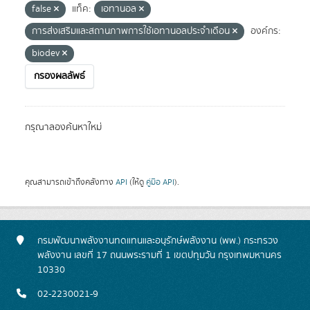
false
แท็ค:
เอทานอล
การส่งเสริมและสถานภาพการใช้เอทานอลประจำเดือน
องค์กร:
biodev
กรองผลลัพธ์
กรุณาลองค้นหาใหม่
คุณสามารถเข้าถึงคลังทาง
API
(ให้ดู
คู่มือ API
).
กรมพัฒนาพลังงานทดแทนและอนุรักษ์พลังงาน (พพ.) กระทรวง
พลังงาน เลขที่ 17 ถนนพระรามที่ 1 เขตปทุมวัน กรุงเทพมหานคร
10330
02-2230021-9