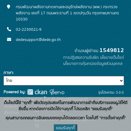
กรมพัฒนาพลังงานทดแทนและอนุรักษ์พลังงาน (พพ.) กระทรวง
พลังงาน เลขที่ 17 ถนนพระรามที่ 1 เขตปทุมวัน กรุงเทพมหานคร
10330
02-2230021-9
dedesupport@dede.go.th
1549812
จำนวนผู้เข้าชม
การปฏิเสธความรับผิด
นโยบายเว็บไซต์
นโยบายการคุ้มครองข้อมูลส่วนบุคคล
ภาษา
Powered by:
รุ่นโปรแกรม: 3.0.0
สนับสนุนระบบ Thai-GDC โดย สำนักงานสถิติแห่งชาติ
วันที่: 2025-05-
x
เว็บไซต์นี้ใช้ "คุกกี้" เพื่อวัตถุประสงค์ในการพัฒนาการเข้าถึงบริการของผู้ใช้ให้ดี
เว็บไซต์ที่
19
ยิ่งขึ้น หากต้องการเปิดใช้งานคุกกี้ โปรดคลิก "ยอมรับคุกกี้"
ระบบบัญชีข้อมูลภาครัฐ
เกี่ยวข้อง:
คุณสามารถถอนการยินยอมของคุณได้ตลอดเวลา โดยไปที่ "การตั้งค่าคุกกี้"
บริการนามานุกรมบัญชีข้อมูลภาค
รัฐ
ยอมรับคุกกี้