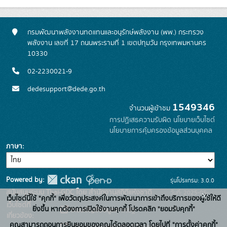
กรมพัฒนาพลังงานทดแทนและอนุรักษ์พลังงาน (พพ.) กระทรวง
พลังงาน เลขที่ 17 ถนนพระรามที่ 1 เขตปทุมวัน กรุงเทพมหานคร
10330
02-2230021-9
dedesupport@dede.go.th
1549346
จำนวนผู้เข้าชม
การปฏิเสธความรับผิด
นโยบายเว็บไซต์
นโยบายการคุ้มครองข้อมูลส่วนบุคคล
ภาษา
Powered by:
รุ่นโปรแกรม: 3.0.0
สนับสนุนระบบ Thai-GDC โดย สำนักงานสถิติแห่งชาติ
วันที่: 2025-05-
x
เว็บไซต์นี้ใช้ "คุกกี้" เพื่อวัตถุประสงค์ในการพัฒนาการเข้าถึงบริการของผู้ใช้ให้ดี
เว็บไซต์ที่
19
ยิ่งขึ้น หากต้องการเปิดใช้งานคุกกี้ โปรดคลิก "ยอมรับคุกกี้"
ระบบบัญชีข้อมูลภาครัฐ
เกี่ยวข้อง:
คุณสามารถถอนการยินยอมของคุณได้ตลอดเวลา โดยไปที่ "การตั้งค่าคุกกี้"