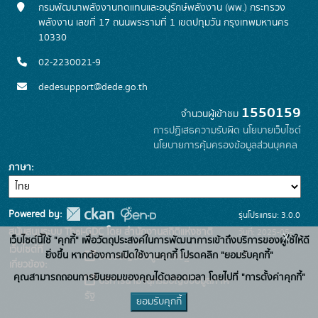
กรมพัฒนาพลังงานทดแทนและอนุรักษ์พลังงาน (พพ.) กระทรวง
พลังงาน เลขที่ 17 ถนนพระรามที่ 1 เขตปทุมวัน กรุงเทพมหานคร
10330
02-2230021-9
dedesupport@dede.go.th
1550159
จำนวนผู้เข้าชม
การปฏิเสธความรับผิด
นโยบายเว็บไซต์
นโยบายการคุ้มครองข้อมูลส่วนบุคคล
ภาษา
Powered by:
รุ่นโปรแกรม: 3.0.0
สนับสนุนระบบ Thai-GDC โดย สำนักงานสถิติแห่งชาติ
วันที่: 2025-05-
x
เว็บไซต์นี้ใช้ "คุกกี้" เพื่อวัตถุประสงค์ในการพัฒนาการเข้าถึงบริการของผู้ใช้ให้ดี
เว็บไซต์ที่
19
ยิ่งขึ้น หากต้องการเปิดใช้งานคุกกี้ โปรดคลิก "ยอมรับคุกกี้"
ระบบบัญชีข้อมูลภาครัฐ
เกี่ยวข้อง:
คุณสามารถถอนการยินยอมของคุณได้ตลอดเวลา โดยไปที่ "การตั้งค่าคุกกี้"
บริการนามานุกรมบัญชีข้อมูลภาค
รัฐ
ยอมรับคุกกี้