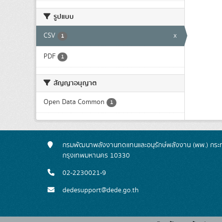
รูปแบบ
CSV
x
1
PDF
1
สัญญาอนุญาต
Open Data Common
1
กรมพัฒนาพลังงานทดแทนและอนุรักษ์พลังงาน (พพ.) กระทร
กรุงเทพมหานคร 10330
02-2230021-9
dedesupport@dede.go.th