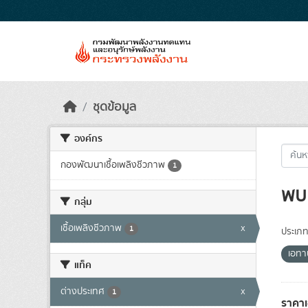
Skip to main content
ชุดข้อมูล
องค์กร
กองพัฒนาเชื้อเพลิงชีวภาพ
1
พบ 
กลุ่ม
เชื้อเพลิงชีวภาพ
x
1
ประเภท
เอท
แท็ค
ต่างประเทศ
x
1
ราคา