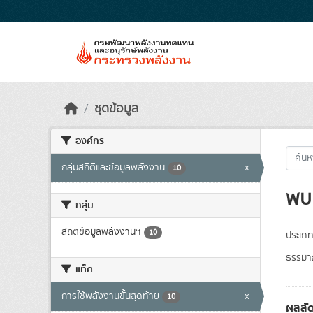
Skip to main content
ชุดข้อมูล
องค์กร
กลุ่มสถิติและข้อมูลพลังงาน
x
10
พบ 
กลุ่ม
สถิติข้อมูลพลังงานฯ
10
ประเภท
ธรรมาภ
แท็ค
การใช้พลังงานขั้นสุดท้าย
x
10
ผลสัด