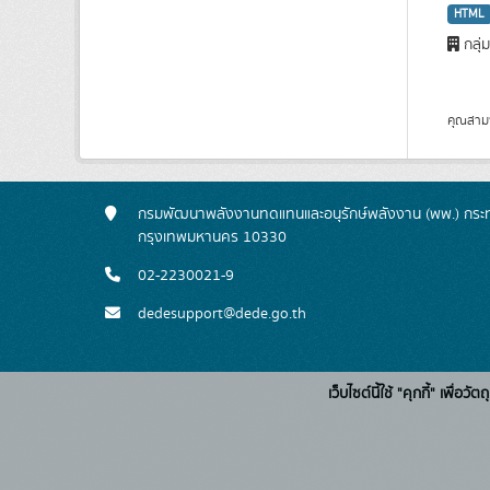
HTML
กลุ่
คุณสาม
กรมพัฒนาพลังงานทดแทนและอนุรักษ์พลังงาน (พพ.) กระทร
กรุงเทพมหานคร 10330
02-2230021-9
dedesupport@dede.go.th
เว็บไซต์นี้ใช้ "คุกกี้" เพื